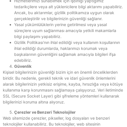
Hizmetlerimizi sunabilmek için işbirliği yaptığımız
tedarikçilere veya alt yüklenicilere bilgi aktarımı yapabiliriz.
Ancak, bu aktarımlar, gizlilik politikamıza uygun olarak
gerçekleştirilir ve bilgilerinizin güvenliği sağlanır.
Yasal yükümlülüklerin yerine getirilmesi veya yasal
süreçlere uyum sağlanması amacıyla yetkili makamlarla
bilgi paylaşımı yapabiliriz.
Gizlilik Politikası’nın ihlal edildiği veya kullanım koşullarının
ihlal edildiği durumlarda, haklarımızı korumak veya
başkalarının güvenliğini sağlamak amacıyla bilgileri ifşa
edebiliriz.
Güvenlik
Kişisel bilgilerinizin güvenliği bizim için en önemli önceliklerden
biridir. Bu nedenle, gerekli teknik ve idari güvenlik önlemlerini
alarak bilgilerinizin yetkisiz erişime, kayba, hırsızlığa veya kötüye
kullanıma karşı korunmasını sağlamaya çalışıyoruz. Veri iletiminde
SSL (Secure Socket Layer) gibi şifreleme yöntemleri kullanarak
bilgilerinizi koruma altına alıyoruz.
Çerezler ve Benzeri Teknolojiler
Web sitemizde çerezler, pikseller, log dosyaları ve benzeri
teknolojiler kullanabiliriz. Bu teknolojiler, web sitesinin