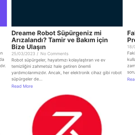
Dreame Robot Süpürgeniz mi
Fa
Arızalandı? Tamir ve Bakım için
Pr
Bize Ulaşın
18/
en
Faki
25/03/2023
/
No Comments
 da
kull
Robot süpürgeler, hayatımızı kolaylaştıran ve ev
dır.
zama
temizliğini zahmetsiz hale getiren önemli
soru
yardımcılarımızdır. Ancak, her elektronik cihaz gibi robot
süpürgeler de...
Rea
Read More