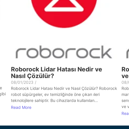
Roborock Lidar Hatası Nedir ve
Ro
Nasıl Çözülür?
ve
08/01/2023
/
08/
le
Roborock Lidar Hatası Nedir ve Nasıl Çözülür? Roborock
Rob
gibi
robot süpürgeler, ev temizliğinde öne çıkan ıleri
mar
teknolojilere sahiptir. Bu cihazlarda kullanılan...
sens
ve v
Read More
Rea