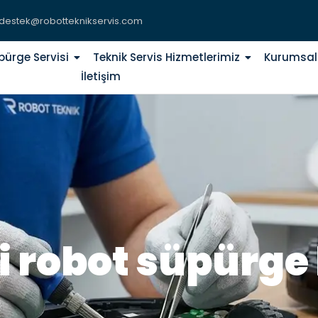
destek@robotteknikservis.com
pürge Servisi
Teknik Servis Hizmetlerimiz
Kurumsal
İletişim
i robot süpürge