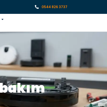
0544 826 3737
 bakım