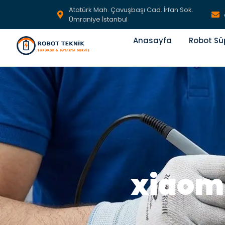
Atatürk Mah. Çavuşbaşı Cad. İrfan Sok.
Ümraniye İstanbul
Anasayfa
Robot Sü
xiaom